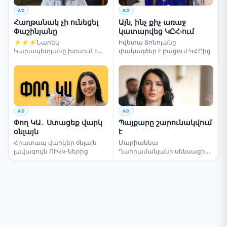
AD
AD
Հաղթանակ չի ունեցել
Այն, ինչ քիչ առաջ
Փաշինյանը
կատարվեց ԿԸՀ-ում
⚡⚡⚡Նարեկ
Իվետա Տոնոյանը
Կարապետյանը խոսում է
փակագծեր է բացում ԿՀԸից
ընտրությունների մասին
AD
AD
Փող ԿԱ․ Ստացեք վարկ
Պայքարը շարունակվում
օնլայն
է
Հրատապ վարկեր օնլայն
Մարիաննա
լավագույն ՈՒՎԿ-ներից
Ղահրամանյանի սենսացիոն
կոչը