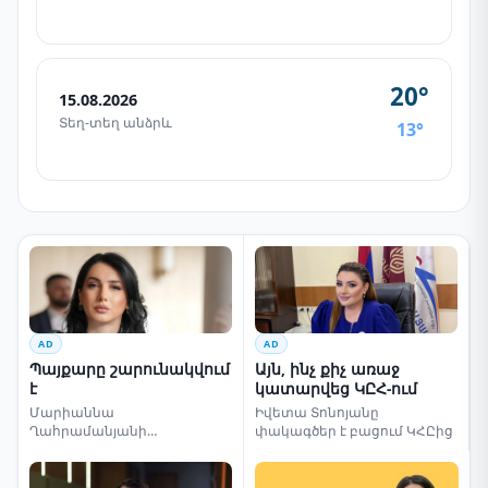
20°
15.08.2026
Տեղ-տեղ անձրև
13°
AD
AD
Պայքարը շարունակվում
Այն, ինչ քիչ առաջ
է
կատարվեց ԿԸՀ-ում
Մարիաննա
Իվետա Տոնոյանը
Ղահրամանյանի
փակագծեր է բացում ԿՀԸից
սենսացիոն կոչը