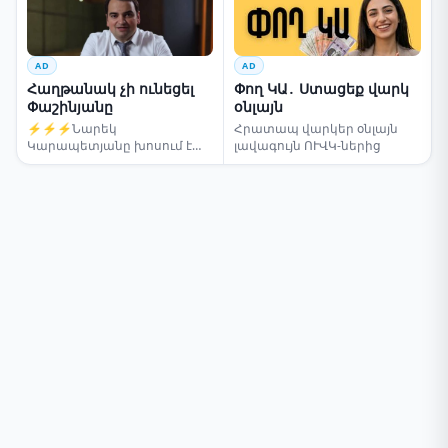
AD
AD
Հաղթանակ չի ունեցել
Փող ԿԱ․ Ստացեք վարկ
Փաշինյանը
օնլայն
⚡⚡⚡Նարեկ
Հրատապ վարկեր օնլայն
Կարապետյանը խոսում է
լավագույն ՈՒՎԿ-ներից
ընտրությունների մասին