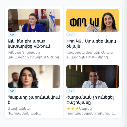
AD
AD
Այն, ինչ քիչ առաջ
Փող ԿԱ․ Ստացեք վարկ
կատարվեց ԿԸՀ-ում
օնլայն
Իվետա Տոնոյանը
Հրատապ վարկեր օնլայն
փակագծեր է բացում ԿՀԸից
լավագույն ՈՒՎԿ-ներից
AD
AD
Պայքարը շարունակվում
Հաղթանակ չի ունեցել
է
Փաշինյանը
Մարիաննա
⚡⚡⚡Նարեկ
Ղահրամանյանի
Կարապետյանը խոսում է
սենսացիոն կոչը
ընտրությունների մասին