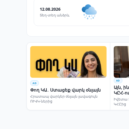
12.08.2026
Տեղ-տեղ անձրև
AD
AD
Այն, 
Փող ԿԱ․ Ստացեք վարկ օնլայն
ԿԸՀ-ո
Հրատապ վարկեր օնլայն լավագույն
Իվետա 
ՈՒՎԿ-ներից
ԿՀԸից