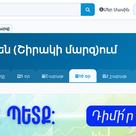
Մեր Մասին
արզ)
ն (Շիրակի մարզ)ում
ղը
5 օր
Շաբաթ
10 օր
2 շաբաթ