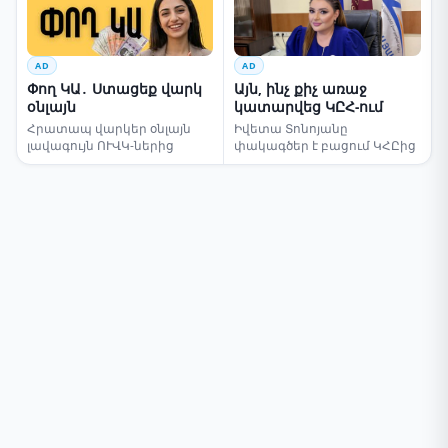
AD
AD
Փող ԿԱ․ Ստացեք վարկ
Այն, ինչ քիչ առաջ
օնլայն
կատարվեց ԿԸՀ-ում
Հրատապ վարկեր օնլայն
Իվետա Տոնոյանը
լավագույն ՈՒՎԿ-ներից
փակագծեր է բացում ԿՀԸից