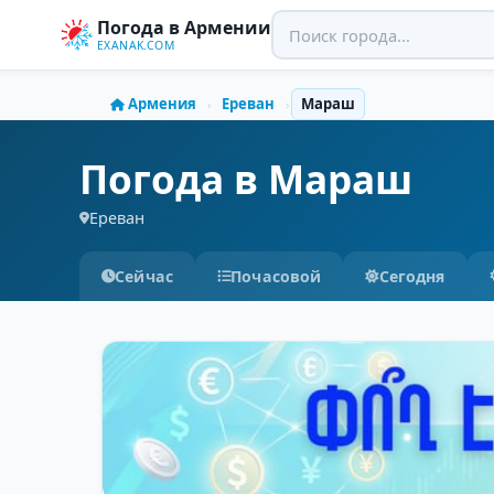
Погода в Армении
EXANAK.COM
Армения
Ереван
Мараш
›
›
Погода в Мараш
Ереван
Сейчас
Почасовой
Сегодня