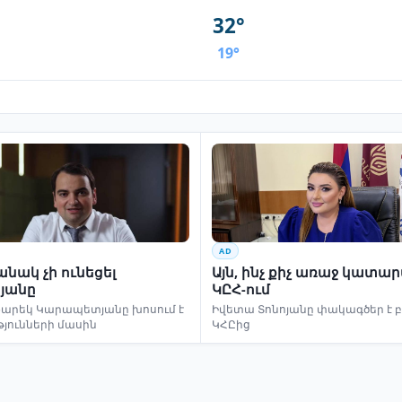
32°
19°
AD
նակ չի ունեցել
Այն, ինչ քիչ առաջ կատա
յանը
ԿԸՀ-ում
եկ Կարապետյանը խոսում է
Իվետա Տոնոյանը փակագծեր է 
թյունների մասին
ԿՀԸից