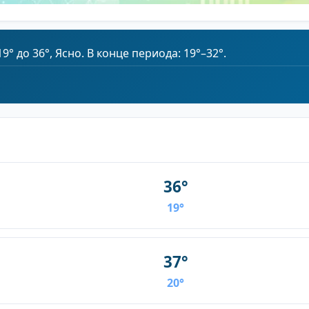
° до 36°, Ясно. В конце периода: 19°–32°.
36°
19°
37°
20°