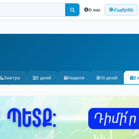
О нас
Հայերեն
Завтра
5 дней
Неделя
10 дней
2 