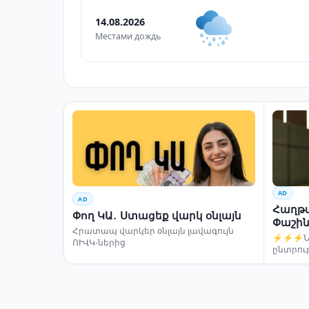
14.08.2026
Местами дождь
AD
AD
Հաղթա
Փող ԿԱ․ Ստացեք վարկ օնլայն
Փաշին
Հրատապ վարկեր օնլայն լավագույն
⚡⚡⚡Նար
ՈՒՎԿ-ներից
ընտրու