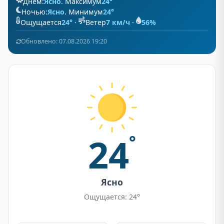
Днём:
Ясно
. Максимум
24°
Ночью:
Ясно
. Минимум
24°
Ощущается
24°
·
Ветер
7 км/ч
·
56%
Обновлено: 07.08.2026 19:20
24
°
Ясно
Ощущается: 24°