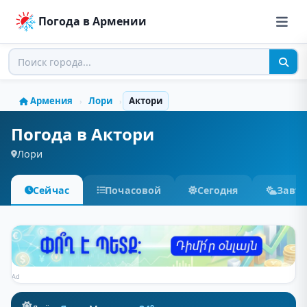
Погода в Армении
Армения
Лори
Актори
›
›
Погода в Актори
Лори
Сейчас
Почасовой
Сегодня
Завт
Ad