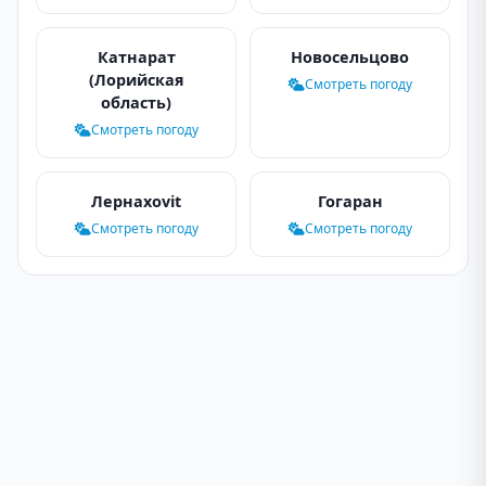
Катнарат
Новосельцово
(Лорийская
Смотреть погоду
область)
Смотреть погоду
Лернахovit
Гогаран
Смотреть погоду
Смотреть погоду