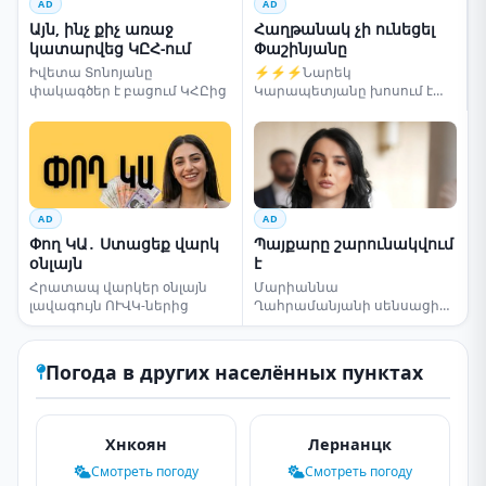
AD
AD
Այն, ինչ քիչ առաջ
Հաղթանակ չի ունեցել
կատարվեց ԿԸՀ-ում
Փաշինյանը
Իվետա Տոնոյանը
⚡⚡⚡Նարեկ
փակագծեր է բացում ԿՀԸից
Կարապետյանը խոսում է
ընտրությունների մասին
AD
AD
Փող ԿԱ․ Ստացեք վարկ
Պայքարը շարունակվում
օնլայն
է
Հրատապ վարկեր օնլայն
Մարիաննա
լավագույն ՈՒՎԿ-ներից
Ղահրամանյանի սենսացիոն
կոչը
Погода в других населённых пунктах
Хнкоян
Лернанцк
Смотреть погоду
Смотреть погоду