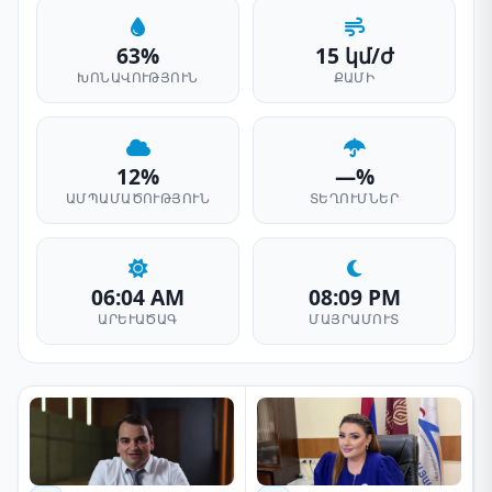
63%
15 կմ/ժ
ԽՈՆԱՎՈՒԹՅՈՒՆ
ՔԱՄԻ
12%
—%
ԱՄՊԱՄԱԾՈՒԹՅՈՒՆ
ՏԵՂՈՒՄՆԵՐ
06:04 AM
08:09 PM
ԱՐԵՒԱԾԱԳ
ՄԱՅՐԱՄՈՒՏ