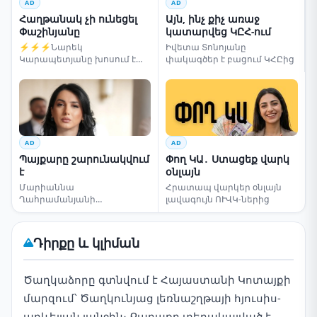
AD
AD
Հաղթանակ չի ունեցել
Այն, ինչ քիչ առաջ
Փաշինյանը
կատարվեց ԿԸՀ-ում
⚡⚡⚡Նարեկ
Իվետա Տոնոյանը
Կարապետյանը խոսում է
փակագծեր է բացում ԿՀԸից
ընտրությունների մասին
AD
AD
Պայքարը շարունակվում
Փող ԿԱ․ Ստացեք վարկ
է
օնլայն
Մարիաննա
Հրատապ վարկեր օնլայն
Ղահրամանյանի
լավագույն ՈՒՎԿ-ներից
սենսացիոն կոչը
Դիրքը և կլիման
Ծաղկաձորը գտնվում է Հայաստանի Կոտայքի
մարզում՝ Ծաղկունյաց լեռնաշղթայի հյուսիս-
արևելյան լանջին։ Քաղաքը տեղակայված է