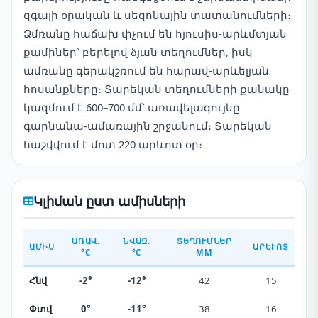
զգալի օրական և սեզոնային տատանումների։
Ձմռանը հաճախ փչում են հյուսիս-արևմտյան
քամիներ՝ բերելով ձյան տեղումներ, իսկ
ամռանը գերակշռում են հարավ-արևելյան
հոսանքները։ Տարեկան տեղումների քանակը
կազմում է 600–700 մմ՝ առավելագույնը
գարնանա-ամառային շրջանում։ Տարեկան
հաշվվում է մոտ 220 արևոտ օր։
Կլիման ըստ ամիսների
ԱՌԱՎ.
ՆՎԱԶ.
ՏԵՂՈՒՄՆԵՐ
ԱՄԻՍ
ԱՐԵՒՈՏ
°C
°C
ММ
Հնվ
-2°
-12°
42
15
Փտվ
0°
-11°
38
16