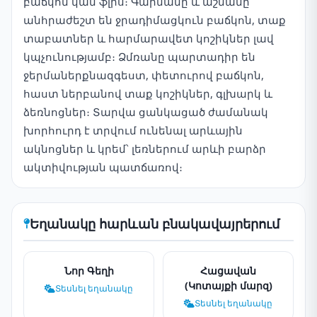
բաճկոն կամ ֆլիս։ Գարնանը և աշնանը
անհրաժեշտ են ջրադիմացկուն բաճկոն, տաք
տաբատներ և հարմարավետ կոշիկներ լավ
կպչունությամբ։ Ձմռանը պարտադիր են
ջերմաներքնազգեստ, փետուրով բաճկոն,
հաստ ներբանով տաք կոշիկներ, գլխարկ և
ձեռնոցներ։ Տարվա ցանկացած ժամանակ
խորհուրդ է տրվում ունենալ արևային
ակնոցներ և կրեմ՝ լեռներում արևի բարձր
ակտիվության պատճառով։
Եղանակը հարևան բնակավայրերում
Նոր Գեղի
Հացավան
(Կոտայքի մարզ)
Տեսնել եղանակը
Տեսնել եղանակը