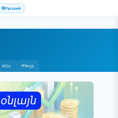
Русский
Օդ
Փոշի