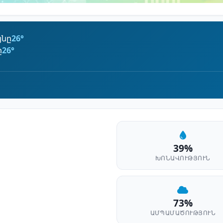
յնը
26°
ը
26°
39%
ԽՈՆԱՎՈՒԹՅՈՒՆ
73%
ԱՄՊԱՄԱԾՈՒԹՅՈՒՆ