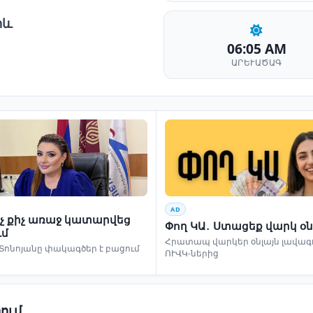
րև
06:05 AM
ԱՐԵՒԱԾԱԳ
AD
ինչ քիչ առաջ կատարվեց
Փող ԿԱ․ Ստացեք վարկ օն
ւմ
Հրատապ վարկեր օնլայն լավագո
Տոնոյանը փակագծեր է բացում
ՈՒՎԿ-ներից
ում