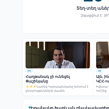
Տեղ-տեղ անձ
Զգացվում է: 26°
AD
AD
Հաղթանակ չի ունեցել
Այն, 
Փաշինյանը
ԿԸՀ-ո
⚡⚡⚡Նարեկ Կարապետյանը խոսում է
Իվետա 
ընտրությունների մասին
ԿՀԸից
Եղանակը հարևան բնակավայրեր