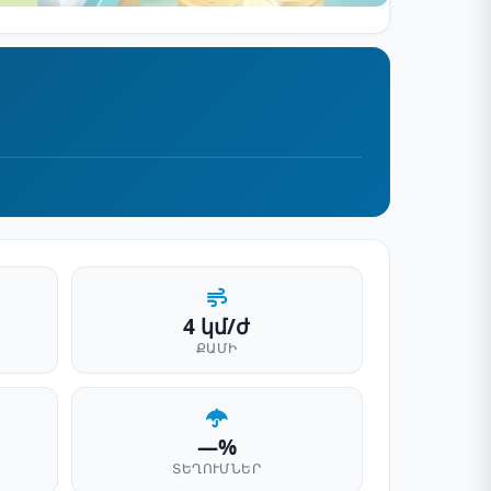
4 կմ/ժ
ՔԱՄԻ
—%
ՏԵՂՈՒՄՆԵՐ