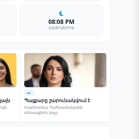
08:08 PM
ՄԱՅՐԱՄՈՒՏ
AD
լայն
Պայքարը շարունակվում է
ւյն
Մարիաննա Ղահրամանյանի
սենսացիոն կոչը