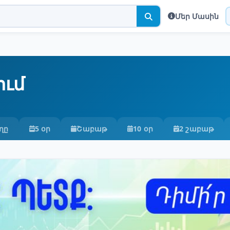
Մեր Մասին
ում
ղը
5 օր
Շաբաթ
10 օր
2 շաբաթ