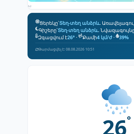
Ad
Ցերեկը՝
Տեղ-տեղ անձրև
. Առավելագու
Գիշերը՝
Տեղ-տեղ անձրև
. Նվազագույն
Զգացվում է
26°
·
Քամի
4 կմ/ժ
·
39%
Թարմացվել է: 08.08.2026 10:51
26
°