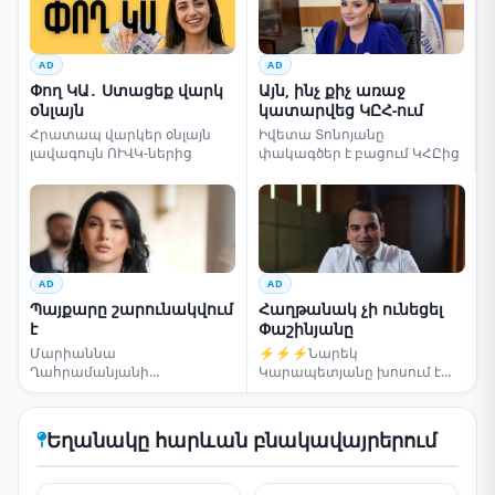
AD
AD
Փող ԿԱ․ Ստացեք վարկ
Այն, ինչ քիչ առաջ
օնլայն
կատարվեց ԿԸՀ-ում
Հրատապ վարկեր օնլայն
Իվետա Տոնոյանը
լավագույն ՈՒՎԿ-ներից
փակագծեր է բացում ԿՀԸից
AD
AD
Պայքարը շարունակվում
Հաղթանակ չի ունեցել
է
Փաշինյանը
Մարիաննա
⚡⚡⚡Նարեկ
Ղահրամանյանի
Կարապետյանը խոսում է
սենսացիոն կոչը
ընտրությունների մասին
Եղանակը հարևան բնակավայրերում