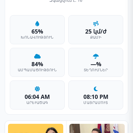
Զգացվում է: 16°
65%
25 կմ/ժ
ԽՈՆԱՎՈՒԹՅՈՒՆ
ՔԱՄԻ
84%
—%
ԱՄՊԱՄԱԾՈՒԹՅՈՒՆ
ՏԵՂՈՒՄՆԵՐ
06:04 AM
08:10 PM
ԱՐԵՒԱԾԱԳ
ՄԱՅՐԱՄՈՒՏ