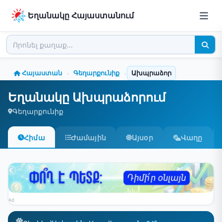
Եղանակը Հայաստանում
Հայաստան
Գեղարքունիք
Ախպրաձոր
›
›
Եղանակը Ախպրաձորում
Գեղարքունիք
Հիմա
Ժամային
Այսօր
Վաղը
Ad