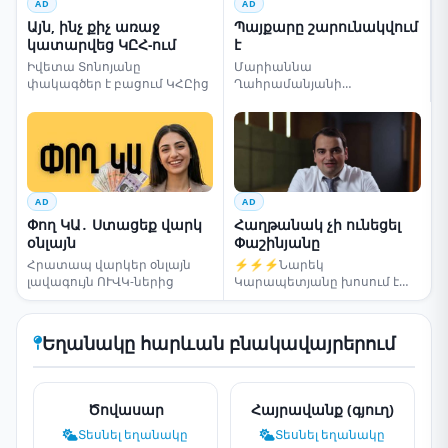
AD
AD
Այն, ինչ քիչ առաջ
Պայքարը շարունակվում
կատարվեց ԿԸՀ-ում
է
Իվետա Տոնոյանը
Մարիաննա
փակագծեր է բացում ԿՀԸից
Ղահրամանյանի
սենսացիոն կոչը
AD
AD
Փող ԿԱ․ Ստացեք վարկ
Հաղթանակ չի ունեցել
օնլայն
Փաշինյանը
Հրատապ վարկեր օնլայն
⚡⚡⚡Նարեկ
լավագույն ՈՒՎԿ-ներից
Կարապետյանը խոսում է
ընտրությունների մասին
Եղանակը հարևան բնակավայրերում
Ծովասար
Հայրավանք (գյուղ)
Տեսնել եղանակը
Տեսնել եղանակը