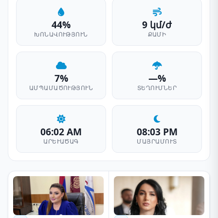
44%
9 կմ/ժ
ԽՈՆԱՎՈՒԹՅՈՒՆ
ՔԱՄԻ
7%
—%
ԱՄՊԱՄԱԾՈՒԹՅՈՒՆ
ՏԵՂՈՒՄՆԵՐ
06:02 AM
08:03 PM
ԱՐԵՒԱԾԱԳ
ՄԱՅՐԱՄՈՒՏ