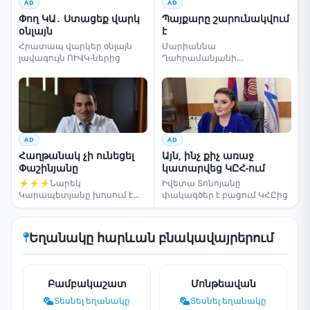
AD
AD
Փող ԿԱ․ Ստացեք վարկ
Պայքարը շարունակվում
օնլայն
է
Հրատապ վարկեր օնլայն
Մարիաննա
լավագույն ՈՒՎԿ-ներից
Ղահրամանյանի
սենսացիոն կոչը
AD
AD
Հաղթանակ չի ունեցել
Այն, ինչ քիչ առաջ
Փաշինյանը
կատարվեց ԿԸՀ-ում
⚡⚡⚡Նարեկ
Իվետա Տոնոյանը
Կարապետյանը խոսում է
փակագծեր է բացում ԿՀԸից
ընտրությունների մասին
Եղանակը հարևան բնակավայրերում
Բամբակաշատ
Մոնթեավան
Տեսնել եղանակը
Տեսնել եղանակը