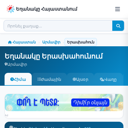
Եղանակը Հայաստանում
Հայաստան
Արմավիր
Երասխահուն
›
›
Եղանակը Երասխահունում
Արմավիր
Հիմա
Ժամային
Այսօր
Վաղը
Ad