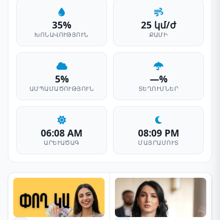
35%
25 կմ/ժ
ԽՈՆԱՎՈՒԹՅՈՒՆ
ՔԱՄԻ
5%
—%
ԱՄՊԱՄԱԾՈՒԹՅՈՒՆ
ՏԵՂՈՒՄՆԵՐ
06:08 AM
08:09 PM
ԱՐԵՒԱԾԱԳ
ՄԱՅՐԱՄՈՒՏ