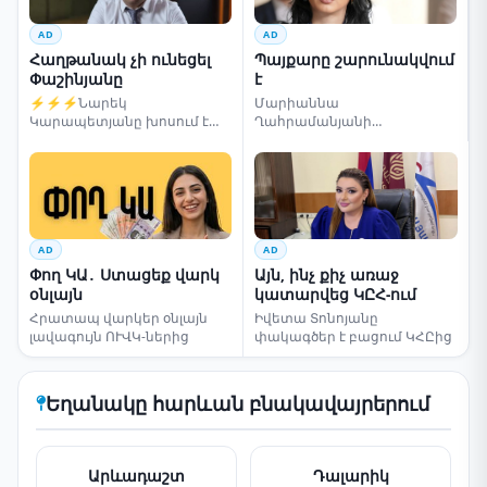
AD
AD
Հաղթանակ չի ունեցել
Պայքարը շարունակվում
Փաշինյանը
է
⚡⚡⚡Նարեկ
Մարիաննա
Կարապետյանը խոսում է
Ղահրամանյանի
ընտրությունների մասին
սենսացիոն կոչը
AD
AD
Փող ԿԱ․ Ստացեք վարկ
Այն, ինչ քիչ առաջ
օնլայն
կատարվեց ԿԸՀ-ում
Հրատապ վարկեր օնլայն
Իվետա Տոնոյանը
լավագույն ՈՒՎԿ-ներից
փակագծեր է բացում ԿՀԸից
Եղանակը հարևան բնակավայրերում
Արևադաշտ
Դալարիկ