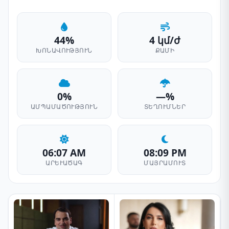
44%
4 կմ/ժ
ԽՈՆԱՎՈՒԹՅՈՒՆ
ՔԱՄԻ
0%
—%
ԱՄՊԱՄԱԾՈՒԹՅՈՒՆ
ՏԵՂՈՒՄՆԵՐ
06:07 AM
08:09 PM
ԱՐԵՒԱԾԱԳ
ՄԱՅՐԱՄՈՒՏ