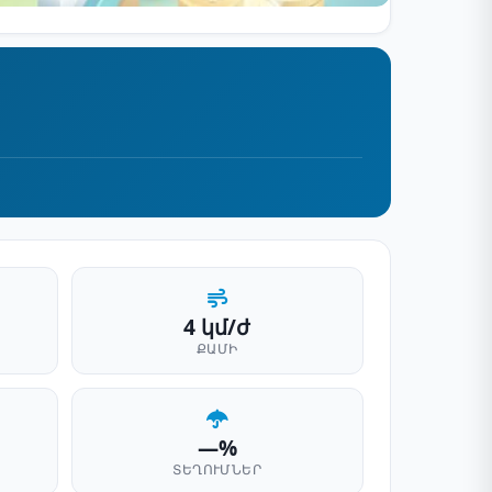
4 կմ/ժ
ՔԱՄԻ
—%
ՏԵՂՈՒՄՆԵՐ