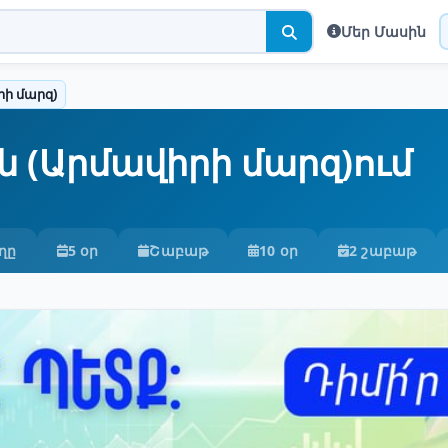
Մեր Մասին
ի մարզ)
 (Արմավիրի մարզ)ում
ղը
5 օր
Շաբաթ
10 օր
2 շաբաթ