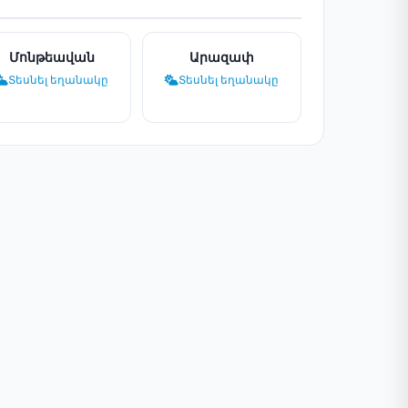
Մոնթեավան
Արազափ
Տեսնել եղանակը
Տեսնել եղանակը