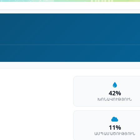
42%
ԽՈՆԱՎՈՒԹՅՈՒՆ
11%
ԱՄՊԱՄԱԾՈՒԹՅՈՒՆ