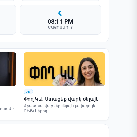
08:11 PM
ՄԱՅՐԱՄՈՒՏ
AD
Փող ԿԱ․ Ստացեք վարկ օնլայն
Հրատապ վարկեր օնլայն լավագույն
սում է
ՈՒՎԿ-ներից