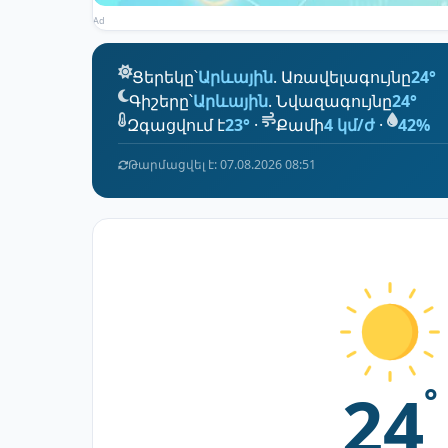
Ad
Ցերեկը՝
Արևային
. Առավելագույնը
24°
Գիշերը՝
Արևային
. Նվազագույնը
24°
Զգացվում է
23°
·
Քամի
4 կմ/ժ
·
42%
Թարմացվել է: 07.08.2026 08:51
24
°