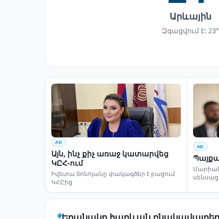
Արևային
Զգացվում է: 23°
AD
AD
Այն, ինչ քիչ առաջ կատարվեց
Պայքա
ԿԸՀ-ում
Մարիա
Իվետա Տոնոյանը փակագծեր է բացում
սենսաց
ԿՀԸից
Եղանակը հարևան բնակավայրեր