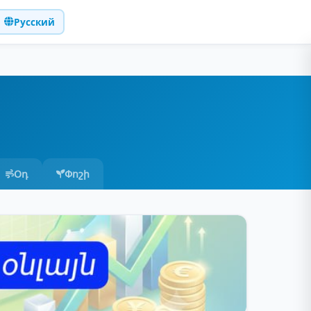
Русский
Օդ
Փոշի