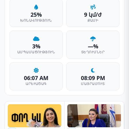
25%
9 կմ/ժ
ԽՈՆԱՎՈՒԹՅՈՒՆ
ՔԱՄԻ
3%
—%
ԱՄՊԱՄԱԾՈՒԹՅՈՒՆ
ՏԵՂՈՒՄՆԵՐ
06:07 AM
08:09 PM
ԱՐԵՒԱԾԱԳ
ՄԱՅՐԱՄՈՒՏ