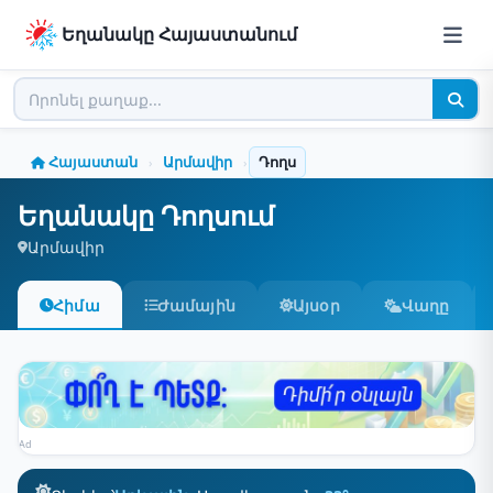
Եղանակը Հայաստանում
Հայաստան
Արմավիր
Դողս
›
›
Եղանակը Դողսում
Արմավիր
Հիմա
Ժամային
Այսօր
Վաղը
Ad