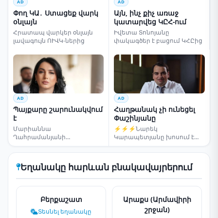
AD
AD
Փող ԿԱ․ Ստացեք վարկ
Այն, ինչ քիչ առաջ
օնլայն
կատարվեց ԿԸՀ-ում
Հրատապ վարկեր օնլայն
Իվետա Տոնոյանը
լավագույն ՈՒՎԿ-ներից
փակագծեր է բացում ԿՀԸից
AD
AD
Պայքարը շարունակվում
Հաղթանակ չի ունեցել
է
Փաշինյանը
Մարիաննա
⚡⚡⚡Նարեկ
Ղահրամանյանի
Կարապետյանը խոսում է
սենսացիոն կոչը
ընտրությունների մասին
Եղանակը հարևան բնակավայրերում
Բերքաշատ
Արաքս (Արմավիրի
շրջան)
Տեսնել եղանակը