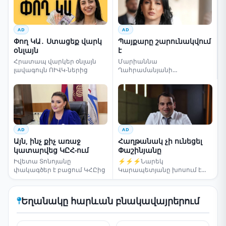
AD
AD
Փող ԿԱ․ Ստացեք վարկ
Պայքարը շարունակվում
օնլայն
է
Հրատապ վարկեր օնլայն
Մարիաննա
լավագույն ՈՒՎԿ-ներից
Ղահրամանյանի
սենսացիոն կոչը
AD
AD
Այն, ինչ քիչ առաջ
Հաղթանակ չի ունեցել
կատարվեց ԿԸՀ-ում
Փաշինյանը
Իվետա Տոնոյանը
⚡⚡⚡Նարեկ
փակագծեր է բացում ԿՀԸից
Կարապետյանը խոսում է
ընտրությունների մասին
Եղանակը հարևան բնակավայրերում