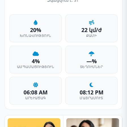
Զգացվում է: 31°
20%
22 կմ/ժ
ԽՈՆԱՎՈՒԹՅՈՒՆ
ՔԱՄԻ
4%
—%
ԱՄՊԱՄԱԾՈՒԹՅՈՒՆ
ՏԵՂՈՒՄՆԵՐ
06:08 AM
08:12 PM
ԱՐԵՒԱԾԱԳ
ՄԱՅՐԱՄՈՒՏ