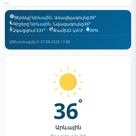
Ad
Ցերեկը՝
Արևային
. Առավելագույնը
36°
Գիշերը՝
Արևային
. Նվազագույնը
36°
Զգացվում է
31°
·
Քամի
22 կմ/ժ
·
20%
Թարմացվել է: 07.08.2026 17:48
36
°
Արևային