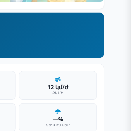
12 կմ/ժ
ՔԱՄԻ
—%
ՏԵՂՈՒՄՆԵՐ