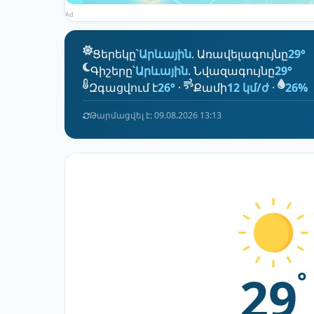
Ad
Ցերեկը՝
Արևային
. Առավելագույնը
29°
Գիշերը՝
Արևային
. Նվազագույնը
29°
Զգացվում է
26°
·
Քամի
12 կմ/ժ
·
26%
Թարմացվել է: 09.08.2026 13:13
29
°