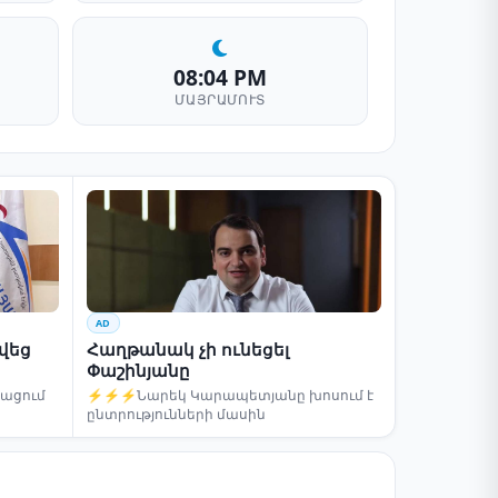
08:04 PM
ՄԱՅՐԱՄՈՒՏ
AD
րվեց
Հաղթանակ չի ունեցել
Փաշինյանը
բացում
⚡⚡⚡Նարեկ Կարապետյանը խոսում է
ընտրությունների մասին