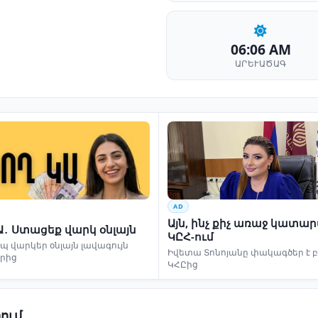
06:06 AM
ԱՐԵՒԱԾԱԳ
AD
Այն, ինչ քիչ առաջ կատա
Ա․ Ստացեք վարկ օնլայն
ԿԸՀ-ում
 վարկեր օնլայն լավագույն
Իվետա Տոնոյանը փակագծեր է 
երից
ԿՀԸից
ում