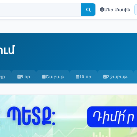
Մեր Մասին
ում
ղը
5 օր
Շաբաթ
10 օր
2 շաբաթ