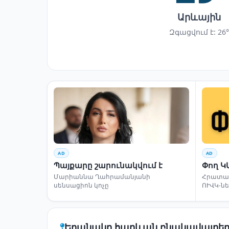
Արևային
Զգացվում է: 26°
AD
AD
Պայքարը շարունակվում է
Փող Կ
Մարիաննա Ղահրամանյանի
Հրատապ
սենսացիոն կոչը
ՈՒՎԿ-ն
Եղանակը հարևան բնակավայրեր