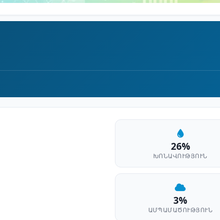
26%
ԽՈՆԱՎՈՒԹՅՈՒՆ
3%
ԱՄՊԱՄԱԾՈՒԹՅՈՒՆ