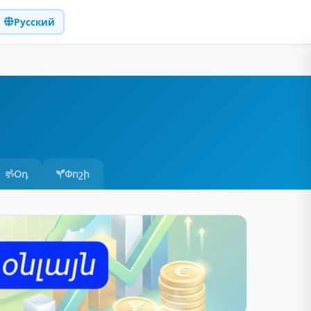
Русский
Օդ
Փոշի