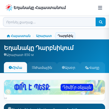
Եղանակը Հայաստանում
Հայաստան
Արարատ
Դարբնիկ
›
›
Եղանակը Դարբնիկում
Արարատ
·
850 м
Հիմա
Ժամային
Այսօր
Վաղը
Ad