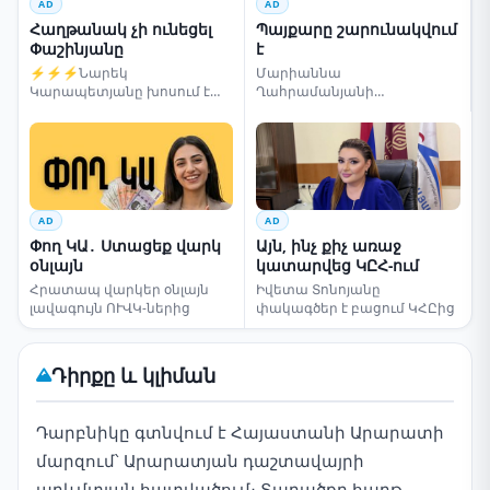
AD
AD
Հաղթանակ չի ունեցել
Պայքարը շարունակվում
Փաշինյանը
է
⚡⚡⚡Նարեկ
Մարիաննա
Կարապետյանը խոսում է
Ղահրամանյանի
ընտրությունների մասին
սենսացիոն կոչը
AD
AD
Փող ԿԱ․ Ստացեք վարկ
Այն, ինչ քիչ առաջ
օնլայն
կատարվեց ԿԸՀ-ում
Հրատապ վարկեր օնլայն
Իվետա Տոնոյանը
լավագույն ՈՒՎԿ-ներից
փակագծեր է բացում ԿՀԸից
Դիրքը և կլիման
Դարբնիկը գտնվում է Հայաստանի Արարատի
մարզում՝ Արարատյան դաշտավայրի
արևմտյան հատվածում։ Տարածքը հարթ