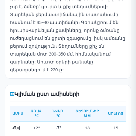
չոր է, ձմեռը՝ ցուրտ և քիչ տեղումներով։
Տարեկան ջերմաստիճանային տատանումը
հասնում է 35–40 աստիճանի։ Գերակշռում են
հյուսիս-արևելյան քամիները, որոնք ձմռանը
ուժեղացնում են ցրտի զգացումը, իսկ ամռանը
բերում զովություն։ Տեղումները քիչ են՝
տարեկան մոտ 300–350 մմ, հիմնականում
գարնանը։ Արևոտ օրերի քանակը
գերազանցում է 220-ը։
Կլիման ըստ ամիսների
ԱՌԱՎ.
ՆՎԱԶ.
ՏԵՂՈՒՄՆԵՐ
ԱՄԻՍ
ԱՐԵՒՈՏ
°C
°C
ММ
Հնվ
+2°
-7°
18
15