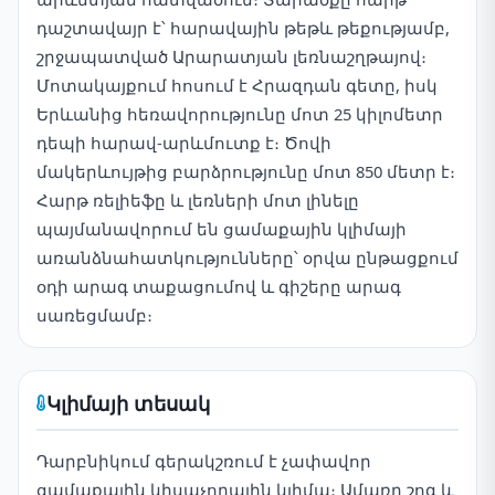
դաշտավայր է՝ հարավային թեթև թեքությամբ,
շրջապատված Արարատյան լեռնաշղթայով։
Մոտակայքում հոսում է Հրազդան գետը, իսկ
Երևանից հեռավորությունը մոտ 25 կիլոմետր
դեպի հարավ-արևմուտք է։ Ծովի
մակերևույթից բարձրությունը մոտ 850 մետր է։
Հարթ ռելիեֆը և լեռների մոտ լինելը
պայմանավորում են ցամաքային կլիմայի
առանձնահատկությունները՝ օրվա ընթացքում
օդի արագ տաքացումով և գիշերը արագ
սառեցմամբ։
Կլիմայի տեսակ
Դարբնիկում գերակշռում է չափավոր
ցամաքային կիսաչորային կլիմա։ Ամառը շոգ և