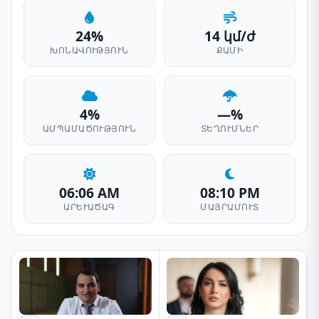
24%
14 կմ/ժ
ԽՈՆԱՎՈՒԹՅՈՒՆ
ՔԱՄԻ
4%
—%
ԱՄՊԱՄԱԾՈՒԹՅՈՒՆ
ՏԵՂՈՒՄՆԵՐ
06:06 AM
08:10 PM
ԱՐԵՒԱԾԱԳ
ՄԱՅՐԱՄՈՒՏ