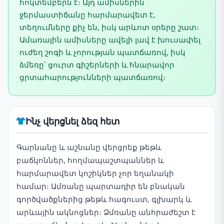
հոկտեմբերն է։ Այդ ամիսներին
ջերմաստիճանը հարմարավետ է,
տեղումները քիչ են, իսկ արևոտ օրերը շատ։
Ամառային ամիսները ավելի լավ է խուսափել
ուժեղ շոգի և չորության պատճառով, իսկ
ձմեռը՝ ցուրտ գիշերների և հնարավոր
ցրտահարությունների պատճառով։
Ինչ վերցնել ձեզ հետ
Գարնանը և աշնանը վերցրեք թեթև
բաճկոններ, հողմապաշտպաններ և
հարմարավետ կոշիկներ չոր եղանակի
համար։ Ամռանը պարտադիր են բնական
գործվածքներից թեթև հագուստ, գլխարկ և
արևային ակնոցներ։ Ձմռանը անհրաժեշտ է