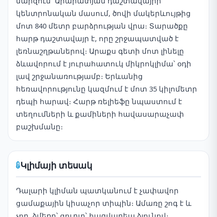
մարզում՝ Արարատյան դաշտավայրի
կենտրոնական մասում, ծովի մակերևույթից
մոտ 840 մետր բարձրության վրա։ Տարածքը
հարթ դաշտավայր է, որը շրջապատված է
լեռնաշղթաներով։ Արաքս գետի մոտ լինելը
ձևավորում է յուրահատուկ միկրոկլիմա՝ օդի
լավ շրջանառությամբ։ Երևանից
հեռավորությունը կազմում է մոտ 35 կիլոմետր
դեպի հարավ։ Հարթ ռելիեֆը նպաստում է
տեղումների և քամիների հավասարաչափ
բաշխմանը։
Կլիմայի տեսակ
Դալարի կլիման պատկանում է չափավոր
ցամաքային կիսաչոր տիպին։ Ամառը շոգ է և
չոր, ձմեռը՝ ցուրտ՝ հազվադեպ ձյունով։