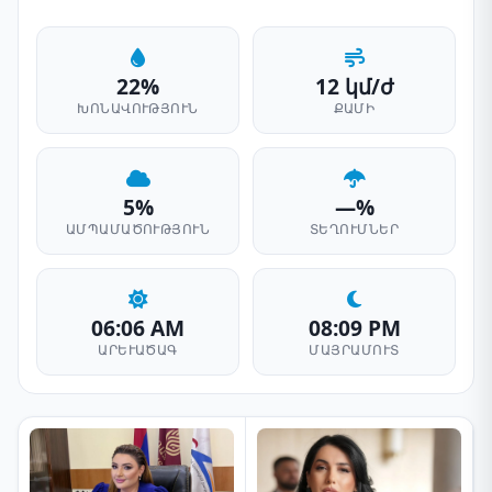
22%
12 կմ/ժ
ԽՈՆԱՎՈՒԹՅՈՒՆ
ՔԱՄԻ
5%
—%
ԱՄՊԱՄԱԾՈՒԹՅՈՒՆ
ՏԵՂՈՒՄՆԵՐ
06:06 AM
08:09 PM
ԱՐԵՒԱԾԱԳ
ՄԱՅՐԱՄՈՒՏ