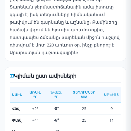
Տարեկան ջերմաստիճանային ամպլիտուդը
զգալի է, իսկ տեղումները հիմնականում
թափվում են գարնանը և աշնանը։ Քամիները
հաճախ փչում են հյուսիս-արևմուտքից,
հատկապես ձմռանը։ Տարեկան միջին հաշվով
դիտվում է մոտ 220 արևոտ օր, ինչը բնորոշ է
Արարատյան դաշտավայրին։
Կլիման ըստ ամիսների
ԱՌԱՎ.
ՆՎԱԶ.
ՏԵՂՈՒՄՆԵՐ
ԱՄԻՍ
ԱՐԵՒՈՏ
°C
°C
ММ
Հնվ
+2°
-8°
25
9
Փտվ
+4°
-6°
25
11