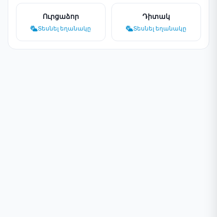
Ուրցաձոր
Դիտակ
Տեսնել եղանակը
Տեսնել եղանակը