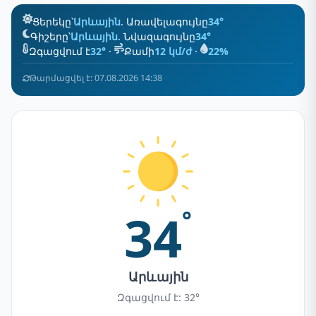
Ցերեկը՝
Արևային
. Առավելագույնը
34°
Գիշերը՝
Արևային
. Նվազագույնը
34°
Զգացվում է
32°
·
Քամի
12 կմ/ժ
·
22%
Թարմացվել է: 07.08.2026 14:38
34
°
Արևային
Զգացվում է: 32°