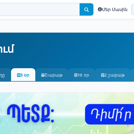
Մեր Մասին
ում
ղը
5 օր
Շաբաթ
10 օր
2 շաբաթ