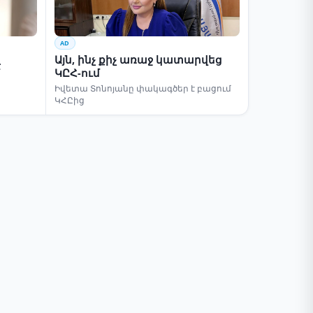
AD
Այն, ինչ քիչ առաջ կատարվեց
է
ԿԸՀ-ում
Իվետա Տոնոյանը փակագծեր է բացում
ԿՀԸից