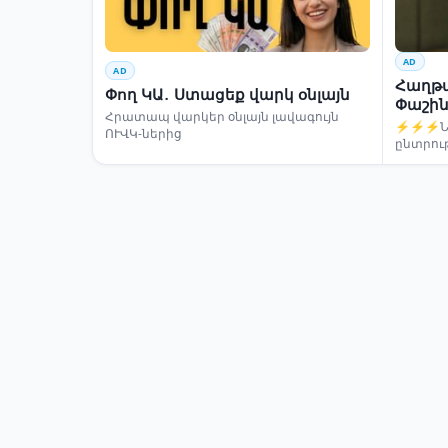
AD
AD
Հաղթա
Փող ԿԱ․ Ստացեք վարկ օնլայն
Փաշին
Հրատապ վարկեր օնլայն լավագույն
⚡⚡⚡Նար
ՈՒՎԿ-ներից
ընտրու