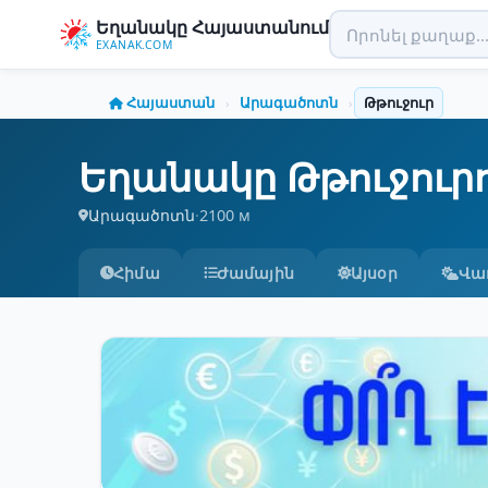
Եղանակը Հայաստանում
EXANAK.COM
Հայաստան
Արագածոտն
Թթուջուր
›
›
Եղանակը Թթուջուր
Արագածոտն
·
2100 м
Հիմա
Ժամային
Այսօր
Վա