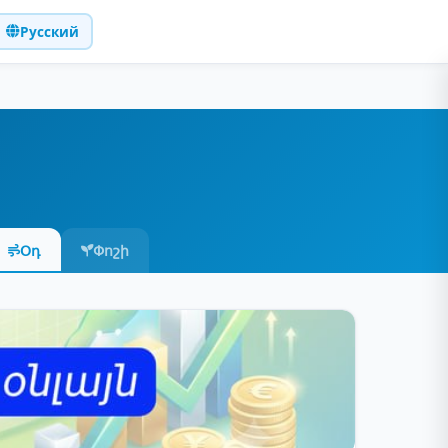
Русский
Օդ
Փոշի