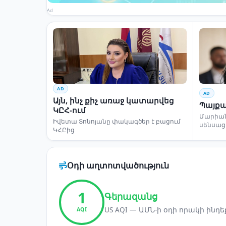
Ad
AD
AD
Այն, ինչ քիչ առաջ կատարվեց
Պայքա
ԿԸՀ-ում
Մարիա
Իվետա Տոնոյանը փակագծեր է բացում
սենսաց
ԿՀԸից
Օդի աղտոտվածություն
1
Գերազանց
US AQI — ԱՄՆ-ի օդի որակի ինդե
AQI