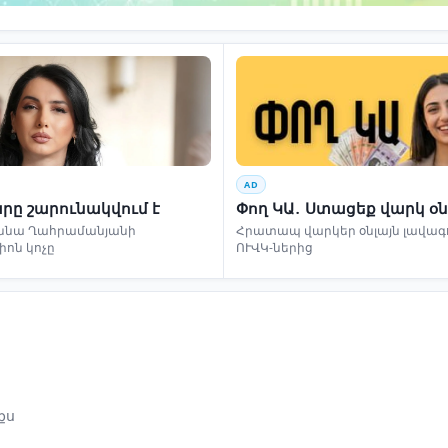
AD
րը շարունակվում է
Փող ԿԱ․ Ստացեք վարկ օն
ննա Ղահրամանյանի
Հրատապ վարկեր օնլայն լավագո
իոն կոչը
ՈՒՎԿ-ներից
քս