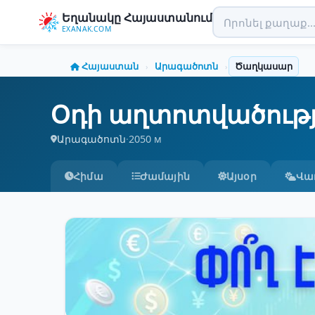
Եղանակը Հայաստանում
EXANAK.COM
Հայաստան
Արագածոտն
Ծաղկասար
›
›
Օդի աղտոտվածությ
Արագածոտն
·
2050 м
Հիմա
Ժամային
Այսօր
Վա