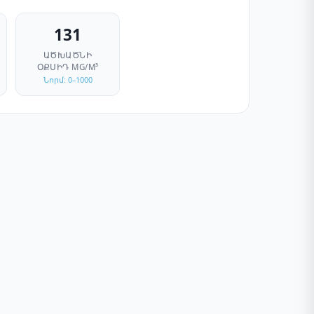
131
ԱԾԽԱԾՆԻ
ՕՔՍԻԴ
ΜG/M³
Նորմ: 0–1000