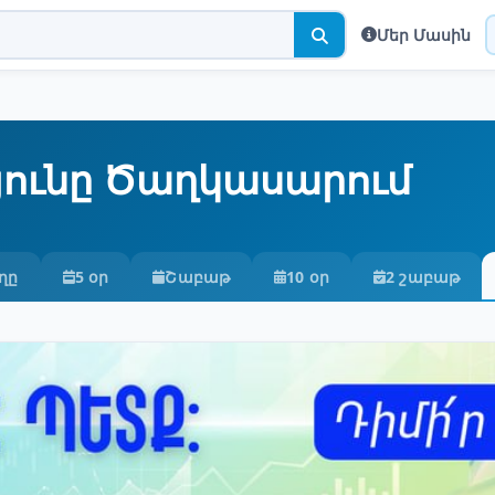
Մեր Մասին
ունը Ծաղկասարում
ղը
5 օր
Շաբաթ
10 օր
2 շաբաթ