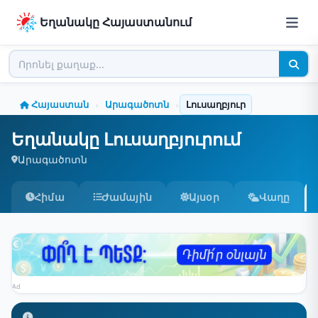
Եղանակը Հայաստանում
Հայաստան
Արագածոտն
Լուսաղբյուր
›
›
Եղանակը Լուսաղբյուրում
Արագածոտն
Հիմա
Ժամային
Այսօր
Վաղը
Ad