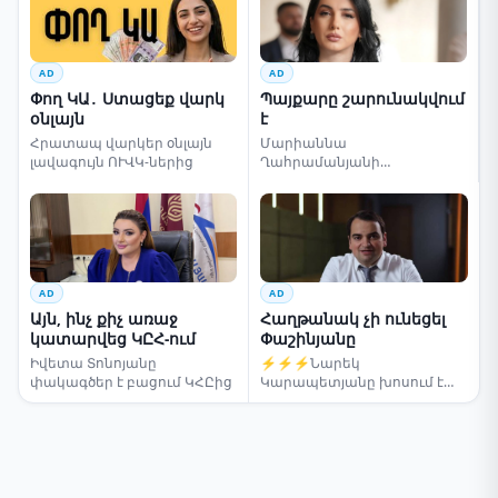
AD
AD
Փող ԿԱ․ Ստացեք վարկ
Պայքարը շարունակվում
օնլայն
է
Հրատապ վարկեր օնլայն
Մարիաննա
լավագույն ՈՒՎԿ-ներից
Ղահրամանյանի
սենսացիոն կոչը
AD
AD
Այն, ինչ քիչ առաջ
Հաղթանակ չի ունեցել
կատարվեց ԿԸՀ-ում
Փաշինյանը
Իվետա Տոնոյանը
⚡⚡⚡Նարեկ
փակագծեր է բացում ԿՀԸից
Կարապետյանը խոսում է
ընտրությունների մասին