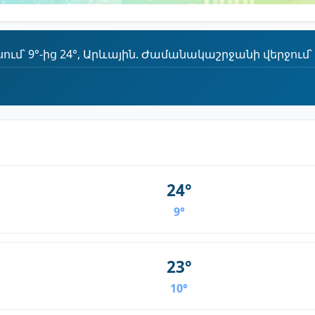
մ՝ 9°-ից 24°, Արևային. Ժամանակաշրջանի վերջում՝ 9
24°
9°
23°
10°