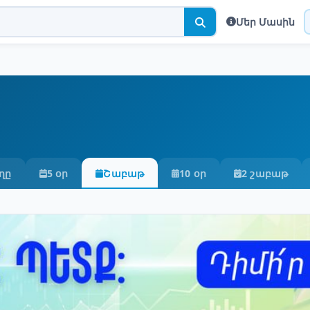
Մեր Մասին
ղը
5 օր
Շաբաթ
10 օր
2 շաբաթ