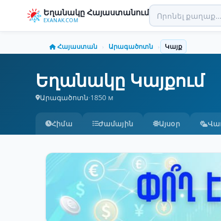
Եղանակը Հայաստանում
EXANAK.COM
Հայաստան
Արագածոտն
Կայք
›
›
Եղանակը Կայքում
Արագածոտն
·
1850 м
Հիմա
Ժամային
Այսօր
Վա