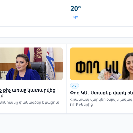
20°
9°
AD
ինչ քիչ առաջ կատարվեց
Փող ԿԱ․ Ստացեք վարկ օն
ւմ
Հրատապ վարկեր օնլայն լավագո
Տոնոյանը փակագծեր է բացում
ՈՒՎԿ-ներից