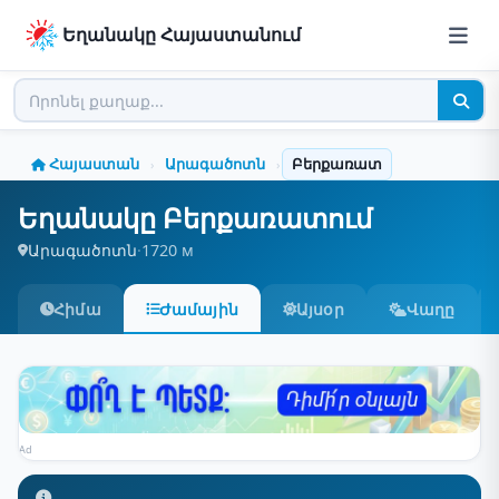
Եղանակը Հայաստանում
Հայաստան
Արագածոտն
Բերքառատ
›
›
Եղանակը Բերքառատում
Արագածոտն
·
1720 м
Հիմա
Ժամային
Այսօր
Վաղը
Ad