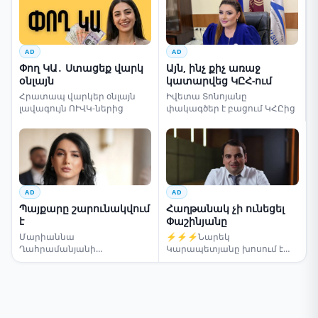
AD
AD
Փող ԿԱ․ Ստացեք վարկ
Այն, ինչ քիչ առաջ
օնլայն
կատարվեց ԿԸՀ-ում
Հրատապ վարկեր օնլայն
Իվետա Տոնոյանը
լավագույն ՈՒՎԿ-ներից
փակագծեր է բացում ԿՀԸից
AD
AD
Պայքարը շարունակվում
Հաղթանակ չի ունեցել
է
Փաշինյանը
Մարիաննա
⚡⚡⚡Նարեկ
Ղահրամանյանի
Կարապետյանը խոսում է
սենսացիոն կոչը
ընտրությունների մասին