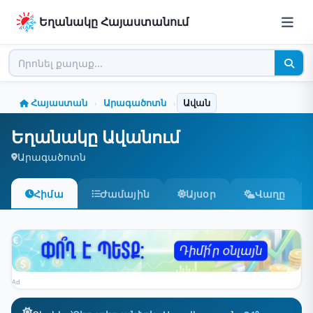
Եղանակը Հայաստանում
Հայաստան
Արագածոտն
Ավան
›
›
Եղանակը Ավանում
Արագածոտն
Հիմա
Ժամային
Այսօր
Վաղը
Ad