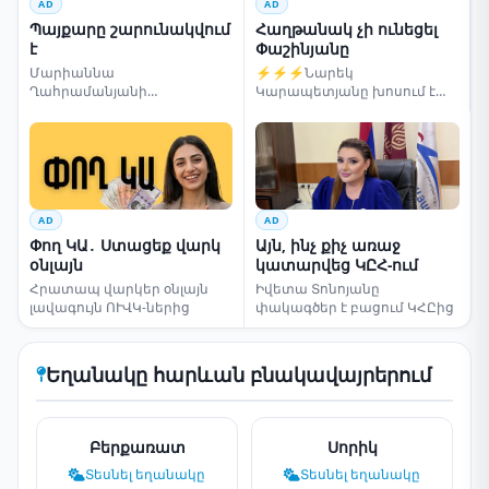
AD
AD
Պայքարը շարունակվում
Հաղթանակ չի ունեցել
է
Փաշինյանը
Մարիաննա
⚡⚡⚡Նարեկ
Ղահրամանյանի
Կարապետյանը խոսում է
սենսացիոն կոչը
ընտրությունների մասին
AD
AD
Փող ԿԱ․ Ստացեք վարկ
Այն, ինչ քիչ առաջ
օնլայն
կատարվեց ԿԸՀ-ում
Հրատապ վարկեր օնլայն
Իվետա Տոնոյանը
լավագույն ՈՒՎԿ-ներից
փակագծեր է բացում ԿՀԸից
Եղանակը հարևան բնակավայրերում
Բերքառատ
Սորիկ
Տեսնել եղանակը
Տեսնել եղանակը