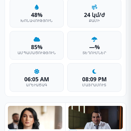
48%
24 կմ/ժ
ԽՈՆԱՎՈՒԹՅՈՒՆ
ՔԱՄԻ
85%
—%
ԱՄՊԱՄԱԾՈՒԹՅՈՒՆ
ՏԵՂՈՒՄՆԵՐ
06:05 AM
08:09 PM
ԱՐԵՒԱԾԱԳ
ՄԱՅՐԱՄՈՒՏ