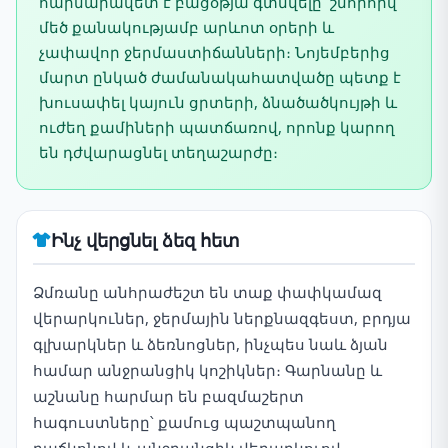
հարմարավետ է բացօթյա գտնվելը՝ շնորհիվ
մեծ քանակությամբ արևոտ օրերի և
չափավոր ջերմաստիճանների։ Նոյեմբերից
մարտ ընկած ժամանակահատվածը պետք է
խուսափել կայուն ցրտերի, ձնածածկույթի և
ուժեղ քամիների պատճառով, որոնք կարող
են դժվարացնել տեղաշարժը։
Ինչ վերցնել ձեզ հետ
Ձմռանը անհրաժեշտ են տաք փափկամազ
վերարկուներ, ջերմային ներքնազգեստ, բրդյա
գլխարկներ և ձեռնոցներ, ինչպես նաև ձյան
համար անջրանցիկ կոշիկներ։ Գարնանը և
աշնանը հարմար են բազմաշերտ
հագուստները՝ քամուց պաշտպանող