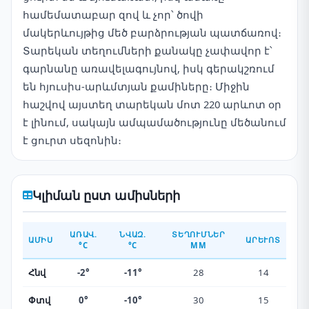
համեմատաբար զով և չոր՝ ծովի
մակերևույթից մեծ բարձրության պատճառով։
Տարեկան տեղումների քանակը չափավոր է՝
գարնանը առավելագույնով, իսկ գերակշռում
են հյուսիս-արևմտյան քամիները։ Միջին
հաշվով այստեղ տարեկան մոտ 220 արևոտ օր
է լինում, սակայն ամպամածությունը մեծանում
է ցուրտ սեզոնին։
Կլիման ըստ ամիսների
ԱՌԱՎ.
ՆՎԱԶ.
ՏԵՂՈՒՄՆԵՐ
ԱՄԻՍ
ԱՐԵՒՈՏ
°C
°C
ММ
Հնվ
-2°
-11°
28
14
Փտվ
0°
-10°
30
15