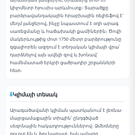
կիլոմետր հյուսիս-արևմուտք։ Տարածքը
բարձրավանդակային հրաբխային ռելիեֆով է՝
մեղմ լանջերով, ինչը նպաստում է օդի արագ
սառեցմանը և հաճախակի քամիներին։ Ծովի
մակերևույթից մոտ 1750 մետր բարձրությունը
զգալիորեն ազդում է տեղական կլիմայի վրա՝
դարձնելով այն ավելի զով և խոնավ՝
համեմատած երկրի ցածրադիր շրջանների
հետ։
Կլիմայի տեսակ
Արագածավանի կլիման պատկանում է լեռնա-
մայրցամաքային տիպին՝ ընդգծված
սեզոնային հակադրություններով։ Ձմեռները
ցուրտ են և ձյունառատ, իսկ ամառը