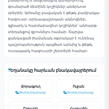
բաճկոնով և անջրանցիկ վերարկուով,
գումարած ռետինե կոշիկներ անձրևոտ
օրերին։ Ամռանը բավական է թեթև բամբակյա
հագուստ, արևապաշտպան ակնոցներ,
գլխարկ և հարմարավետ կոշիկներ՝ անհարթ
տեղանքով զբոսնելու համար։ Տարվա
ցանկացած ժամանակ օգտակար է ունենալ
պաշտպանություն պայծառ արևից և թեթև
ուսապարկ հագուստի շերտերի համար։
Եղանակը հարևան բնակավայրերում
Ձորագյուղ
Ուջան
Տեսնել եղանակը
Տեսնել եղանակը
Շողակն
Հացաշեն