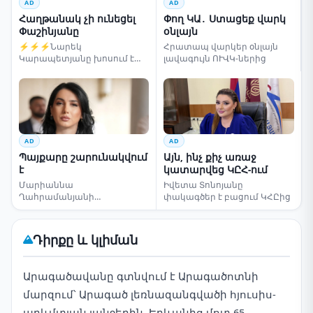
AD
AD
Հաղթանակ չի ունեցել
Փող ԿԱ․ Ստացեք վարկ
Փաշինյանը
օնլայն
⚡⚡⚡Նարեկ
Հրատապ վարկեր օնլայն
Կարապետյանը խոսում է
լավագույն ՈՒՎԿ-ներից
ընտրությունների մասին
AD
AD
Պայքարը շարունակվում
Այն, ինչ քիչ առաջ
է
կատարվեց ԿԸՀ-ում
Մարիաննա
Իվետա Տոնոյանը
Ղահրամանյանի
փակագծեր է բացում ԿՀԸից
սենսացիոն կոչը
Դիրքը և կլիման
Արագածավանը գտնվում է Արագածոտնի
մարզում՝ Արագած լեռնազանգվածի հյուսիս-
արևմտյան լանջերին, Երևանից մոտ 65