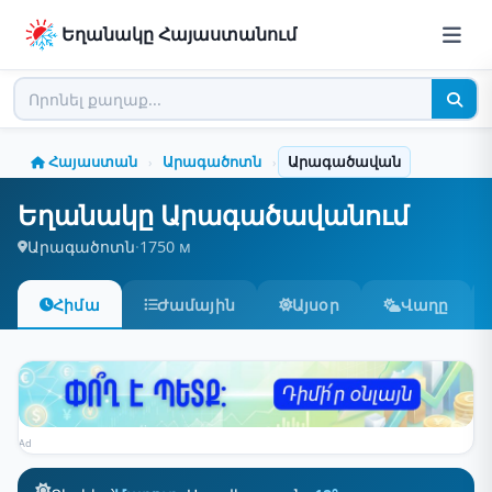
Եղանակը Հայաստանում
Հայաստան
Արագածոտն
Արագածավան
›
›
Եղանակը Արագածավանում
Արագածոտն
·
1750 м
Հիմա
Ժամային
Այսօր
Վաղը
Ad