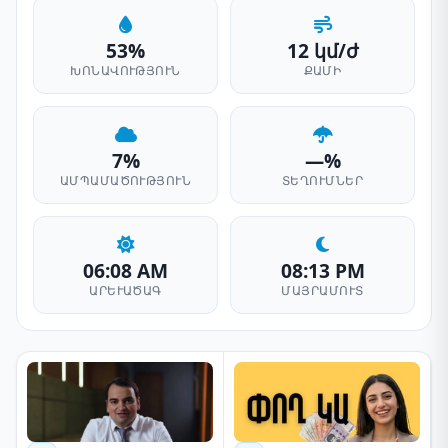
53%
12 կմ/ժ
ԽՈՆԱՎՈՒԹՅՈՒՆ
ՔԱՄԻ
7%
—%
ԱՄՊԱՄԱԾՈՒԹՅՈՒՆ
ՏԵՂՈՒՄՆԵՐ
06:08 AM
08:13 PM
ԱՐԵՒԱԾԱԳ
ՄԱՅՐԱՄՈՒՏ