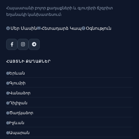
Հայաստանի բոլոր քաղաքների և գյուղերի ճշգրիտ
եղանակի կանխատեսում։
Մեր Մասին
Հետադարձ Կապ
Օգնություն
ՀԱՅՏՆԻ ՔԱՂԱՔՆԵՐ
Երևան
Գյումրի
Վանաձոր
Դիլիջան
Ծաղկաձոր
Իջևան
Ապարան