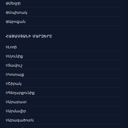
Մեղրի
Սպիտակ
Աբովյան
ՀԱՅԱՍՏԱՆԻ ՄԱՐԶԵՐԸ
Լոռի
Սյունիք
Տավուշ
Կոտայք
Շիրակ
Գեղարքունիք
Արարատ
Արմավիր
Արագածոտն